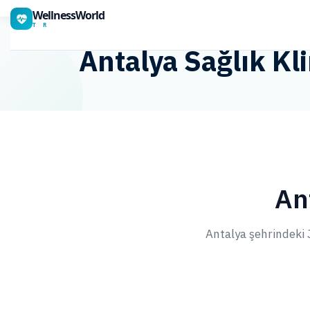
WellnessWorld
T R
Antalya Sağlık Kli
An
Antalya şehrindeki J