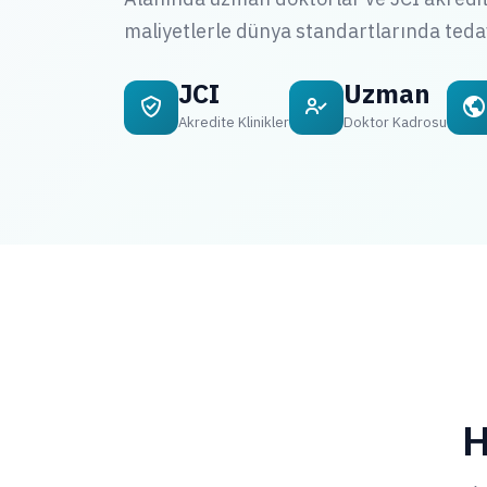
maliyetlerle dünya standartlarında tedav
JCI
Uzman
Akredite Klinikler
Doktor Kadrosu
H