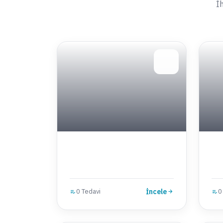
İ
0 Tedavi
İncele
0