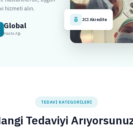
i hizmeti alın.
JCI Akredite
Global
Hasta Ağı
TEDAVI KATEGORILERI
angi Tedaviyi Arıyorsunu