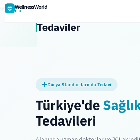
WellnessWorld
T R
Tedaviler
Dünya Standartlarında Tedavi
Türkiye'de
Sağlı
Tedavileri
Alanında uzman doktorlar ve JCI akredi