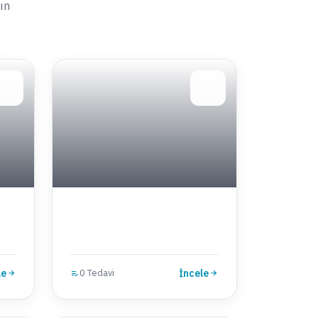
ın
le
0 Tedavi
İncele