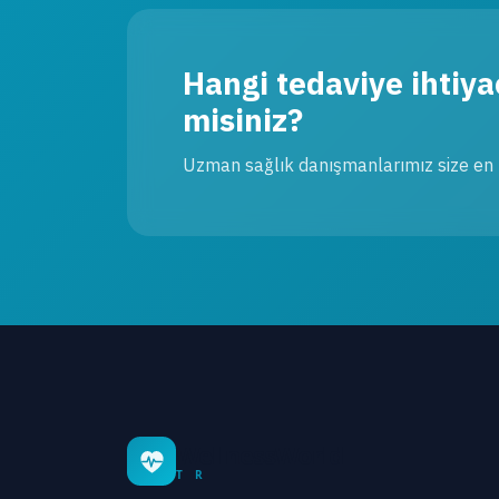
Hangi tedaviye ihtiy
misiniz?
Uzman sağlık danışmanlarımız size en 
WellnessWorld
T R