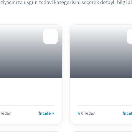
htiyacınıza uygun tedavi kategorisini seçerek detaylı bilgi al
 Tedavi
İncele
0 Tedavi
İnce