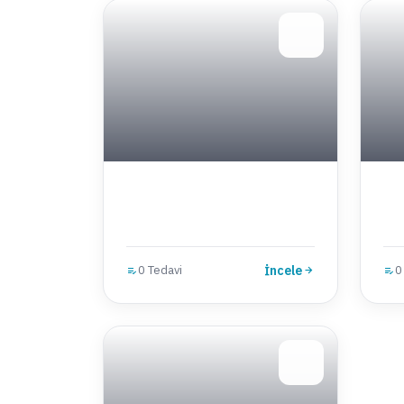
0 Tedavi
İncele
0