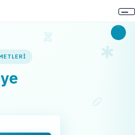
METLERI
iye