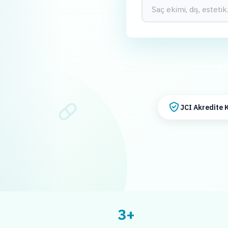
Po
JCI Akredite K
3+