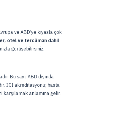
er Avrupa ve ABD'ye kıyasla çok
er, otel ve tercüman dahil
ızla görüşebilirsiniz.
ır. Bu sayı, ABD dışında
ır. JCI akreditasyonu; hasta
ni karşılamak anlamına gelir.