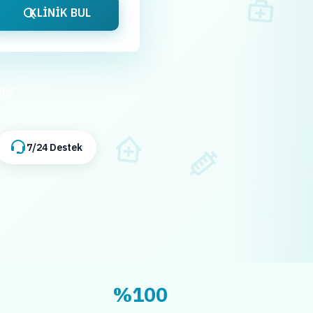
KLİNİK BUL
isi
7/24 Destek
%100