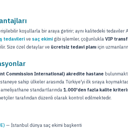
antajları
erişilebilir koşullarla bir araya getirir; aynı kalitedeki tedavil
ş tedavileri
ve
saç ekimi
gibi işlemler, çoğunlukla
VIP transf
lir. Size özel detaylar ve
ücretsiz tedavi planı
için uzmanlarım
asyonlar
int Commission International) akredite hastane
bulunmaktad
staneye sahip ülkeler arasında Türkiye'yi ilk sıraya koymaktad
e ameliyathane standartlarında
1.000'den fazla kalite kriteri
tçiler tarafından düzenli olarak kontrol edilmektedir.
UE)
— İstanbul dünya saç ekimi başkenti