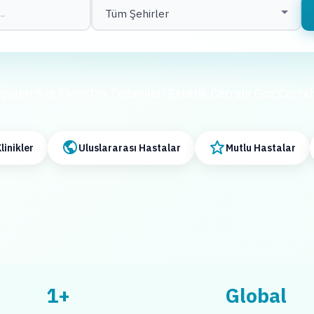
püler:
Saç Ekimi
Diş Tedavileri
Estetik Cerrahi
Göz Cerrah
linikler
Uluslararası Hastalar
Mutlu Hastalar
1+
Global