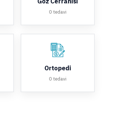
Göz Cerrahisi
0 tedavi
Ortopedi
0 tedavi