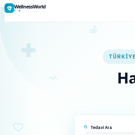
WellnessWorld
T R
TÜRKIY
Ha
Tedavi Ara